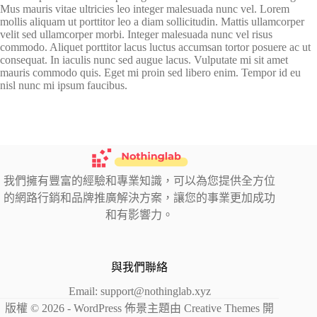
Mus mauris vitae ultricies leo integer malesuada nunc vel. Lorem
mollis aliquam ut porttitor leo a diam sollicitudin. Mattis ullamcorper
velit sed ullamcorper morbi. Integer malesuada nunc vel risus
commodo. Aliquet porttitor lacus luctus accumsan tortor posuere ac ut
consequat. In iaculis nunc sed augue lacus. Vulputate mi sit amet
mauris commodo quis. Eget mi proin sed libero enim. Tempor id eu
nisl nunc mi ipsum faucibus.
我們擁有豐富的經驗和專業知識，可以為您提供全方位
的網路行銷和品牌推廣解決方案，讓您的事業更加成功
和有影響力。
與我們聯絡
Email:
support@nothinglab.xyz
版權 © 2026 - WordPress 佈景主題由
Creative Themes
開