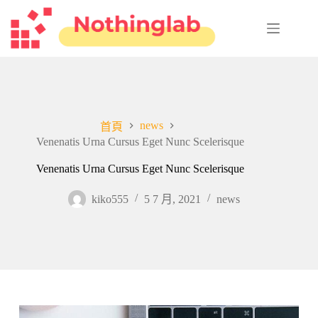
跳
至
主
要
內
容
news
首頁
Venenatis Urna Cursus Eget Nunc Scelerisque
Venenatis Urna Cursus Eget Nunc Scelerisque
kiko555
5 7 月, 2021
news