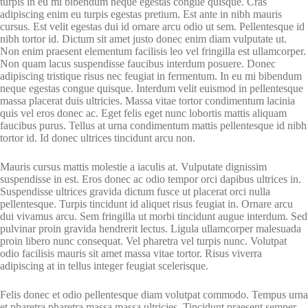
turpis in eu mi bibendum neque egestas congue quisque. Cras
adipiscing enim eu turpis egestas pretium. Est ante in nibh mauris
cursus. Est velit egestas dui id ornare arcu odio ut sem. Pellentesque id
nibh tortor id. Dictum sit amet justo donec enim diam vulputate ut.
Non enim praesent elementum facilisis leo vel fringilla est ullamcorper.
Non quam lacus suspendisse faucibus interdum posuere. Donec
adipiscing tristique risus nec feugiat in fermentum. In eu mi bibendum
neque egestas congue quisque. Interdum velit euismod in pellentesque
massa placerat duis ultricies. Massa vitae tortor condimentum lacinia
quis vel eros donec ac. Eget felis eget nunc lobortis mattis aliquam
faucibus purus. Tellus at urna condimentum mattis pellentesque id nibh
tortor id. Id donec ultrices tincidunt arcu non.
Mauris cursus mattis molestie a iaculis at. Vulputate dignissim
suspendisse in est. Eros donec ac odio tempor orci dapibus ultrices in.
Suspendisse ultrices gravida dictum fusce ut placerat orci nulla
pellentesque. Turpis tincidunt id aliquet risus feugiat in. Ornare arcu
dui vivamus arcu. Sem fringilla ut morbi tincidunt augue interdum. Sed
pulvinar proin gravida hendrerit lectus. Ligula ullamcorper malesuada
proin libero nunc consequat. Vel pharetra vel turpis nunc. Volutpat
odio facilisis mauris sit amet massa vitae tortor. Risus viverra
adipiscing at in tellus integer feugiat scelerisque.
Felis donec et odio pellentesque diam volutpat commodo. Tempus urna
et pharetra pharetra massa massa ultricies. Tincidunt praesent semper