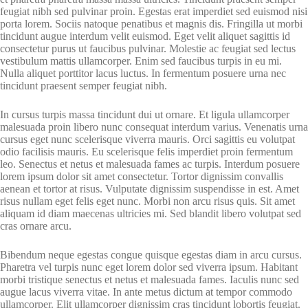
feugiat nibh sed pulvinar proin. Egestas erat imperdiet sed euismod nisi
porta lorem. Sociis natoque penatibus et magnis dis. Fringilla ut morbi
tincidunt augue interdum velit euismod. Eget velit aliquet sagittis id
consectetur purus ut faucibus pulvinar. Molestie ac feugiat sed lectus
vestibulum mattis ullamcorper. Enim sed faucibus turpis in eu mi.
Nulla aliquet porttitor lacus luctus. In fermentum posuere urna nec
tincidunt praesent semper feugiat nibh.
In cursus turpis massa tincidunt dui ut ornare. Et ligula ullamcorper
malesuada proin libero nunc consequat interdum varius. Venenatis urna
cursus eget nunc scelerisque viverra mauris. Orci sagittis eu volutpat
odio facilisis mauris. Eu scelerisque felis imperdiet proin fermentum
leo. Senectus et netus et malesuada fames ac turpis. Interdum posuere
lorem ipsum dolor sit amet consectetur. Tortor dignissim convallis
aenean et tortor at risus. Vulputate dignissim suspendisse in est. Amet
risus nullam eget felis eget nunc. Morbi non arcu risus quis. Sit amet
aliquam id diam maecenas ultricies mi. Sed blandit libero volutpat sed
cras ornare arcu.
Bibendum neque egestas congue quisque egestas diam in arcu cursus.
Pharetra vel turpis nunc eget lorem dolor sed viverra ipsum. Habitant
morbi tristique senectus et netus et malesuada fames. Iaculis nunc sed
augue lacus viverra vitae. In ante metus dictum at tempor commodo
ullamcorper. Elit ullamcorper dignissim cras tincidunt lobortis feugiat.