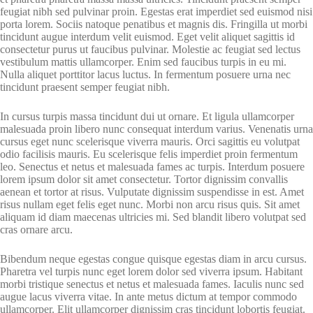
feugiat nibh sed pulvinar proin. Egestas erat imperdiet sed euismod nisi
porta lorem. Sociis natoque penatibus et magnis dis. Fringilla ut morbi
tincidunt augue interdum velit euismod. Eget velit aliquet sagittis id
consectetur purus ut faucibus pulvinar. Molestie ac feugiat sed lectus
vestibulum mattis ullamcorper. Enim sed faucibus turpis in eu mi.
Nulla aliquet porttitor lacus luctus. In fermentum posuere urna nec
tincidunt praesent semper feugiat nibh.
In cursus turpis massa tincidunt dui ut ornare. Et ligula ullamcorper
malesuada proin libero nunc consequat interdum varius. Venenatis urna
cursus eget nunc scelerisque viverra mauris. Orci sagittis eu volutpat
odio facilisis mauris. Eu scelerisque felis imperdiet proin fermentum
leo. Senectus et netus et malesuada fames ac turpis. Interdum posuere
lorem ipsum dolor sit amet consectetur. Tortor dignissim convallis
aenean et tortor at risus. Vulputate dignissim suspendisse in est. Amet
risus nullam eget felis eget nunc. Morbi non arcu risus quis. Sit amet
aliquam id diam maecenas ultricies mi. Sed blandit libero volutpat sed
cras ornare arcu.
Bibendum neque egestas congue quisque egestas diam in arcu cursus.
Pharetra vel turpis nunc eget lorem dolor sed viverra ipsum. Habitant
morbi tristique senectus et netus et malesuada fames. Iaculis nunc sed
augue lacus viverra vitae. In ante metus dictum at tempor commodo
ullamcorper. Elit ullamcorper dignissim cras tincidunt lobortis feugiat.