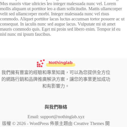
Mus mauris vitae ultricies leo integer malesuada nunc vel. Lorem
mollis aliquam ut porttitor leo a diam sollicitudin. Mattis ullamcorper
velit sed ullamcorper morbi. Integer malesuada nunc vel risus
commodo. Aliquet porttitor lacus luctus accumsan tortor posuere ac ut
consequat. In iaculis nunc sed augue lacus. Vulputate mi sit amet
mauris commodo quis. Eget mi proin sed libero enim. Tempor id eu
nisl nunc mi ipsum faucibus.
我們擁有豐富的經驗和專業知識，可以為您提供全方位
的網路行銷和品牌推廣解決方案，讓您的事業更加成功
和有影響力。
與我們聯絡
Email:
support@nothinglab.xyz
版權 © 2026 - WordPress 佈景主題由
Creative Themes
開