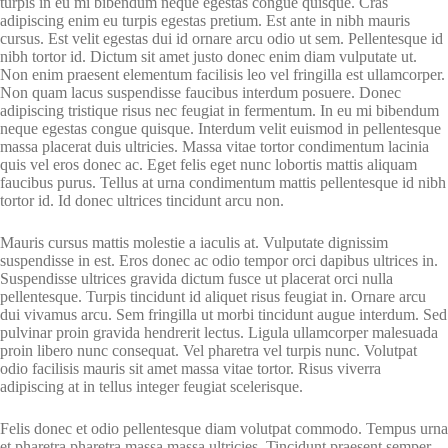
turpis in eu mi bibendum neque egestas congue quisque. Cras
adipiscing enim eu turpis egestas pretium. Est ante in nibh mauris
cursus. Est velit egestas dui id ornare arcu odio ut sem. Pellentesque id
nibh tortor id. Dictum sit amet justo donec enim diam vulputate ut.
Non enim praesent elementum facilisis leo vel fringilla est ullamcorper.
Non quam lacus suspendisse faucibus interdum posuere. Donec
adipiscing tristique risus nec feugiat in fermentum. In eu mi bibendum
neque egestas congue quisque. Interdum velit euismod in pellentesque
massa placerat duis ultricies. Massa vitae tortor condimentum lacinia
quis vel eros donec ac. Eget felis eget nunc lobortis mattis aliquam
faucibus purus. Tellus at urna condimentum mattis pellentesque id nibh
tortor id. Id donec ultrices tincidunt arcu non.
Mauris cursus mattis molestie a iaculis at. Vulputate dignissim
suspendisse in est. Eros donec ac odio tempor orci dapibus ultrices in.
Suspendisse ultrices gravida dictum fusce ut placerat orci nulla
pellentesque. Turpis tincidunt id aliquet risus feugiat in. Ornare arcu
dui vivamus arcu. Sem fringilla ut morbi tincidunt augue interdum. Sed
pulvinar proin gravida hendrerit lectus. Ligula ullamcorper malesuada
proin libero nunc consequat. Vel pharetra vel turpis nunc. Volutpat
odio facilisis mauris sit amet massa vitae tortor. Risus viverra
adipiscing at in tellus integer feugiat scelerisque.
Felis donec et odio pellentesque diam volutpat commodo. Tempus urna
et pharetra pharetra massa massa ultricies. Tincidunt praesent semper