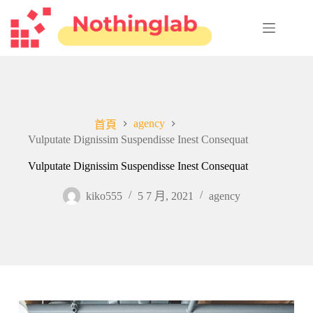
跳
至
主
要
內
容
agency
首頁
Vulputate Dignissim Suspendisse Inest Consequat
Vulputate Dignissim Suspendisse Inest Consequat
kiko555
5 7 月, 2021
agency